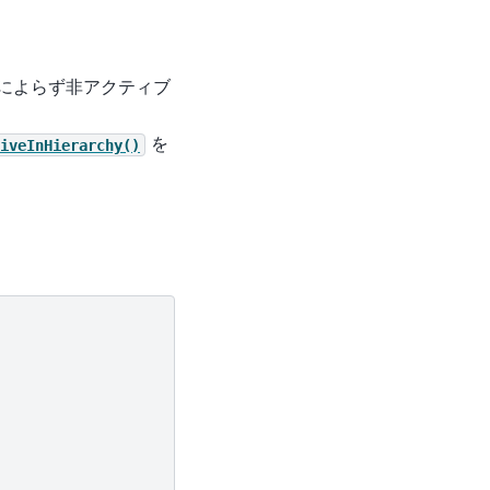
態によらず非アクティブ
を
iveInHierarchy()