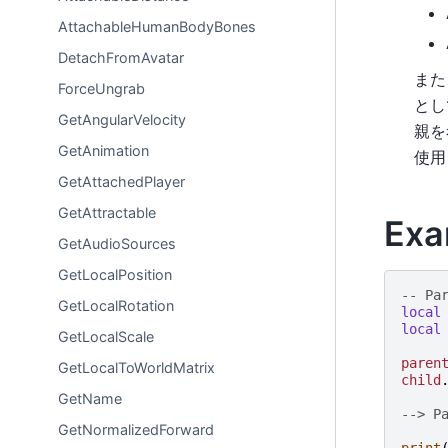
AttachableHumanBodyBones
DetachFromAvatar
また
ForceUngrab
とし
GetAngularVelocity
親を
GetAnimation
使用
GetAttachedPlayer
GetAttractable
Exa
GetAudioSources
GetLocalPosition
-- P
GetLocalRotation
local
local
GetLocalScale
paren
GetLocalToWorldMatrix
child
GetName
--> 
GetNormalizedForward