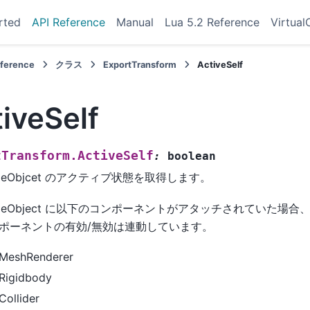
rted
API Reference
Manual
Lua 5.2 Reference
Virtual
eference
クラス
ExportTransform
ActiveSelf
iveSelf
tTransform.ActiveSelf
:
boolean
meObjcet のアクティブ状態を取得します。
meObject に以下のコンポーネントがアタッチされていた場
ポーネントの有効/無効は連動しています。
MeshRenderer
Rigidbody
Collider