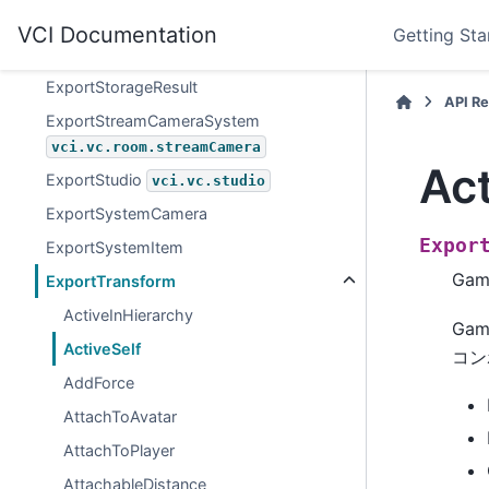
ExportState
vci.state
VCI Documentation
Getting Sta
ExportStorage
vci.storage
ExportStorageResult
API R
ExportStreamCameraSystem
vci.vc.room.streamCamera
Act
ExportStudio
vci.vc.studio
ExportSystemCamera
Expor
ExportSystemItem
Ga
ExportTransform
ActiveInHierarchy
Ga
ActiveSelf
コン
AddForce
AttachToAvatar
AttachToPlayer
AttachableDistance