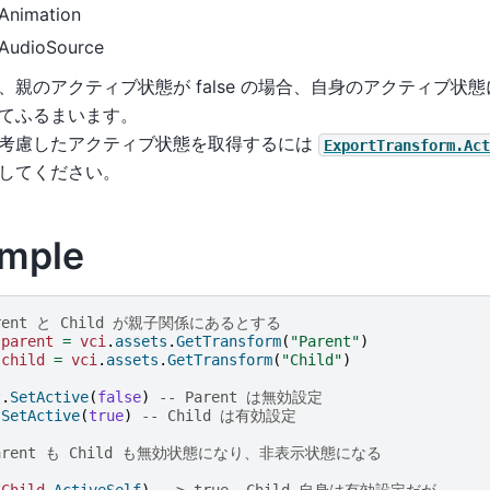
Animation
AudioSource
、親のアクティブ状態が false の場合、自身のアクティブ状
てふるまいます。
考慮したアクティブ状態を取得するには
ExportTransform.Act
してください。
mple
arent と Child が親子関係にあるとする
parent
=
vci
.
assets
.
GetTransform
(
"Parent"
)
child
=
vci
.
assets
.
GetTransform
(
"Child"
)
t
.
SetActive
(
false
)
-- Parent は無効設定
.
SetActive
(
true
)
-- Child は有効設定
Parent も Child も無効状態になり、非表示状態になる