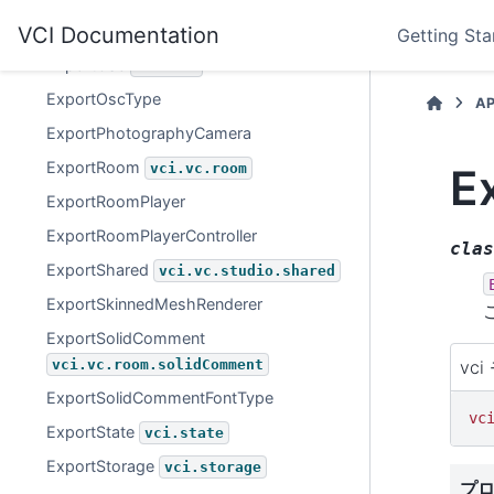
ExportMonitorCamera
VCI Documentation
vci.vc.room.monitorCamera
Getting Sta
ExportOsc
vci.osc
ExportOscType
AP
ExportPhotographyCamera
ExportRoom
E
vci.vc.room
ExportRoomPlayer
ExportRoomPlayerController
clas
ExportShared
vci.vc.studio.shared
ExportSkinnedMeshRenderer
ExportSolidComment
vci.vc.room.solidComment
vc
ExportSolidCommentFontType
vc
ExportState
vci.state
ExportStorage
vci.storage
プ