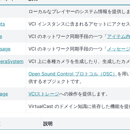
ローカルなプレイヤーのシステム情報を提供し
ets
VCI インスタンスに含まれるアセットにアクセ
e
VCI のネットワーク同期手段の一つ「
アイテム
sage
VCI のネットワーク同期手段の一つ「
メッセー
eraSystem
VCI 上に各種カメラを生成したり、生成した
Open Sound Control プロトコル（OSC）
を用
供するオブジェクトです。
rage
VCIストレージ
への操作を提供します。
VirtualCast のドメイン知識に依存した機能を
数
説明