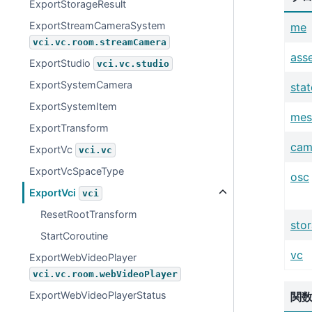
ExportStorageResult
ExportStreamCameraSystem
me
vci.vc.room.streamCamera
ass
ExportStudio
vci.vc.studio
ExportSystemCamera
stat
ExportSystemItem
mes
ExportTransform
cam
ExportVc
vci.vc
ExportVcSpaceType
osc
ExportVci
vci
ResetRootTransform
sto
StartCoroutine
vc
ExportWebVideoPlayer
vci.vc.room.webVideoPlayer
ExportWebVideoPlayerStatus
関