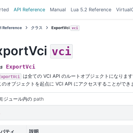
rted
API Reference
Manual
Lua 5.2 Reference
Virtual
I Reference
クラス
ExportVci
vci
xportVci
vci
ExportVci
s
は全ての VCI API のルートオブジェクトになりま
ExportVci
このオブジェクトを起点に VCI API にアクセスすることができ
i モジュール内の path
i
ロパティ
説明