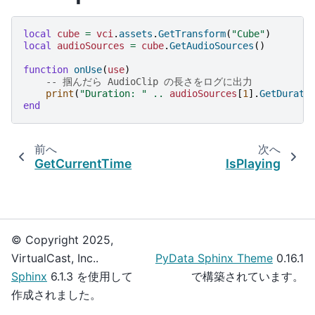
local
cube
=
vci
.
assets
.
GetTransform
(
"Cube"
)
local
audioSources
=
cube
.
GetAudioSources
()
function
onUse
(
use
)
-- 掴んだら AudioClip の長さをログに出力
print
(
"Duration: "
..
audioSources
[
1
].
GetDurati
end
前へ
次へ
GetCurrentTime
IsPlaying
© Copyright 2025,
VirtualCast, Inc..
PyData Sphinx Theme
0.16.1
Sphinx
6.1.3 を使用して
で構築されています。
作成されました。