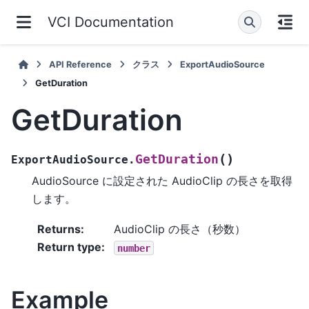
VCI Documentation
API Reference
クラス
ExportAudioSource
GetDuration
GetDuration
(
)
GetDuration
ExportAudioSource.
AudioSource に設定された AudioClip の長さを取得
します。
Returns
:
AudioClip の長さ（秒数）
Return type
:
number
Example