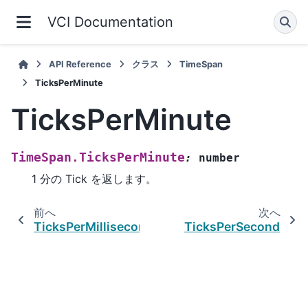
VCI Documentation
API Reference
クラス
TimeSpan
TicksPerMinute
TicksPerMinute
TimeSpan.TicksPerMinute
:
number
1 分の Tick を返します。
前へ
次へ
TicksPerMillisecond
TicksPerSecond