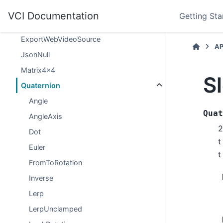
vci.vc.room.webVideoPlayer
VCI Documentation
Getting Sta
ExportWebVideoPlayerStatus
ExportWebVideoSource
AP
JsonNull
Matrix4x4
S
Quaternion
Angle
Quat
AngleAxis
Dot
Euler
FromToRotation
Inverse
Lerp
LerpUnclamped