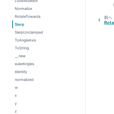
LookRotation
Normalize
RotateTowards
前へ
Rot
Slerp
SlerpUnclamped
ToAngleAxis
ToString
__new
eulerAngles
identity
normalized
w
x
y
z