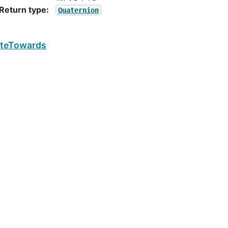
Return type
:
Quaternion
ateTowards