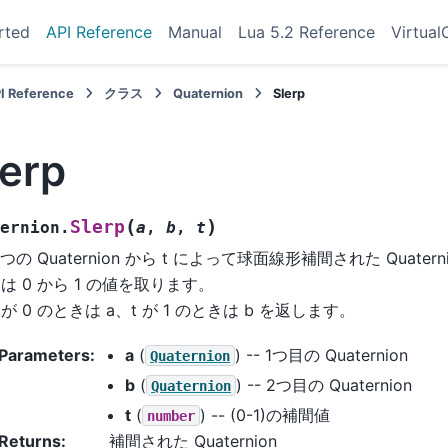
rted
API Reference
Manual
Lua 5.2 Reference
Virtual
I Reference
クラス
Quaternion
Slerp
lerp
(
)
Slerp
ernion.
a
,
b
,
t
2つの Quaternion から t によって球面線形補間された Quater
t は 0 から 1 の値を取ります。
t が 0 のときは a、t が 1 のときは b を返します。
Parameters
:
a
(
) -- 1つ目の Quaternion
Quaternion
b
(
) -- 2つ目の Quaternion
Quaternion
t
(
) -- (0-1)の補間値
number
Returns
:
補間された Quaternion