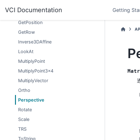
Matrix4x4
VCI Documentation
Getting Sta
GetColumn
GetPosition
AP
GetRow
Inverse3DAffine
P
LookAt
MultiplyPoint
MultiplyPoint3x4
Matr
MultiplyVector
Ortho
Perspective
Rotate
Scale
TRS
ToString