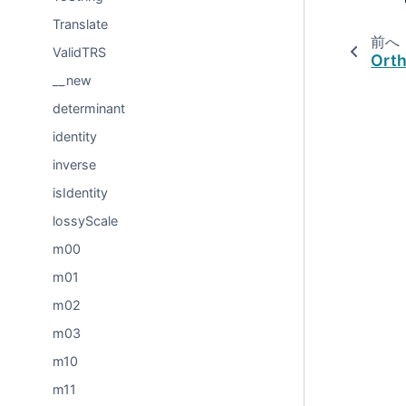
Translate
前へ
ValidTRS
Ort
__new
determinant
identity
inverse
isIdentity
lossyScale
m00
m01
m02
m03
m10
m11