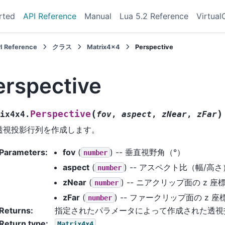
rted
API Reference
Manual
Lua 5.2 Reference
Virtual
I Reference
クラス
Matrix4x4
Perspective
erspective
(
)
Perspective
ix4x4.
fov
,
aspect
,
zNear
,
zFar
透視投影行列を作成します。
Parameters
:
fov
(
) -- 垂直視野角（°）
number
aspect
(
) -- アスペクト比（幅/高さ
number
zNear
(
) -- ニアクリップ面の z 座
number
zFar
(
) -- ファークリップ面の z 座
number
Returns
:
指定されたパラメータによって作成された透視
Return type
:
Matrix4x4