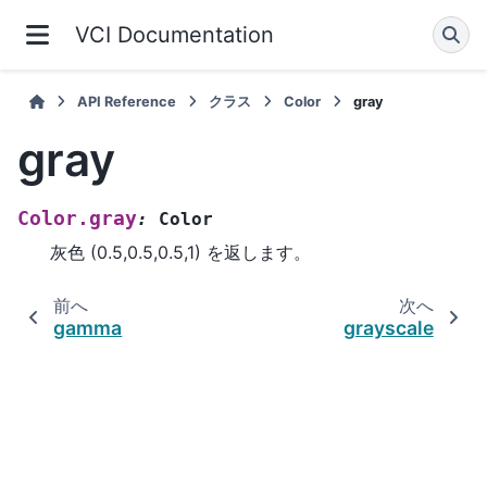
VCI Documentation
API Reference
クラス
Color
gray
gray
Color.gray
:
Color
灰色 (0.5,0.5,0.5,1) を返します。
前へ
次へ
gamma
grayscale