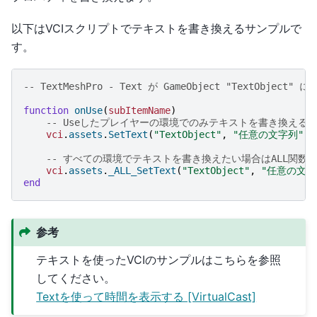
以下はVCIスクリプトでテキストを書き換えるサンプルで
す。
-- TextMeshPro - Text が GameObject "TextObje
function
onUse
(
subItemName
)
-- Useしたプレイヤーの環境でのみテキストを書き換える
vci
.
assets
.
SetText
(
"TextObject"
,
"任意の文字列"
)
-- すべての環境でテキストを書き換えたい場合はALL関数
vci
.
assets
.
_ALL_SetText
(
"TextObject"
,
"任意の文字
end
参考
テキストを使ったVCIのサンプルはこちらを参照
してください。
Textを使って時間を表示する [VirtualCast]