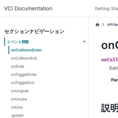
VCI Documentation
Getting Sta
API R
セクションナビゲーション
onC
イベント関数
onCollisionEnter
onCollisionExit
onCol
onGrab
Su
onTriggerEnter
Pa
onTriggerExit
onUngrab
onUnuse
説
onUse
update