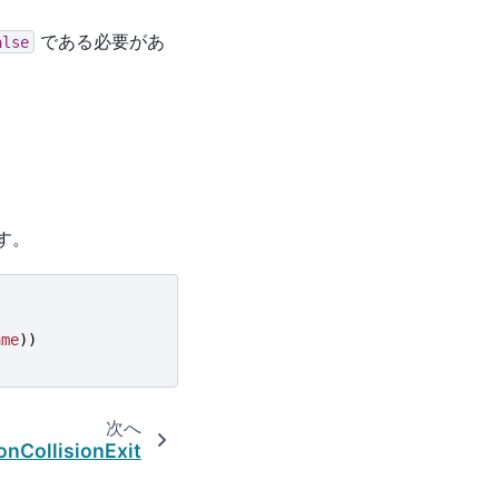
である必要があ
alse
ます。
ame
))
次へ
onCollisionExit