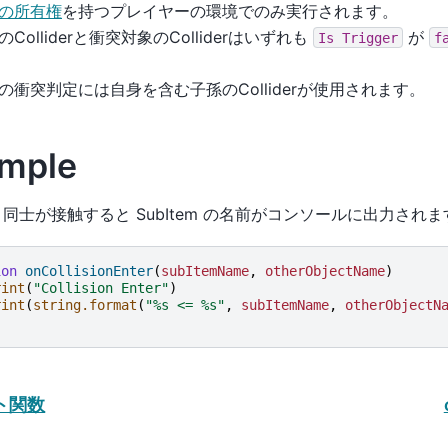
emの所有権
を持つプレイヤーの環境でのみ実行されます。
emのColliderと衝突対象のColliderはいずれも
が
Is
Trigger
f
temの衝突判定には自身を含む子孫のColliderが使用されます。
mple
tem 同士が接触すると SubItem の名前がコンソールに出力され
ion
onCollisionEnter
(
subItemName
,
otherObjectName
)
rint
(
"Collision Enter"
)
rint
(
string.format
(
"%s <= %s"
,
subItemName
,
otherObjectN
ト関数