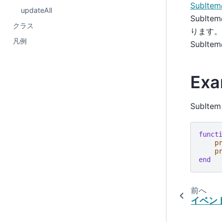
SubIt
updateAll
SubIt
クラス
ります。
凡例
SubI
Exa
SubI
funct
p
p
end
前へ
イベン