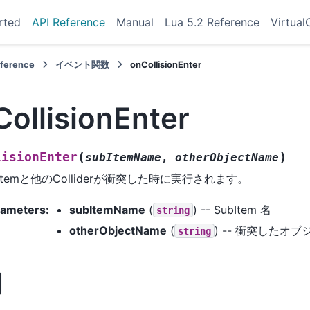
rted
API Reference
Manual
Lua 5.2 Reference
Virtual
eference
イベント関数
onCollisionEnter
ollisionEnter
(
)
lisionEnter
subItemName
,
otherObjectName
bItemと他のColliderが衝突した時に実行されます。
rameters
:
subItemName
(
) -- SubItem 名
string
otherObjectName
(
) -- 衝突したオ
string
明